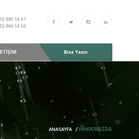
12) 886 54 67
12) 886 54 68
LETİŞİM
Bize Yazın
/
HAKKIMIZDA
ANASAYFA