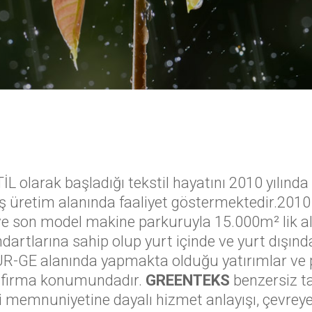
L olarak başladığı tekstil hayatını 2010 yılınd
 üretim alanında faaliyet göstermektedir.2010 y
 son model makine parkuruyla 15.000m² lik al
artlarına sahip olup yurt içinde ve yurt dışın
-GE alanında yapmakta olduğu yatırımlar ve pro
ir firma konumundadır.
GREENTEKS
benzersiz ta
i memnuniyetine dayalı hizmet anlayışı, çevrey