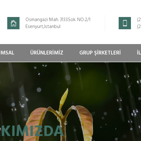
Osmangazi Mah. 3133.Sok. NO:2/1
(2
Esenyurt,İstanbul
(2
UMSAL
ÜRÜNLERİMİZ
GRUP ŞİRKETLERİ
İ
KIMIZDA