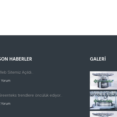
SON HABERLER
GALERİ
Web Sitemiz Açıldı..
1 Yorum
Greenteks trendlere öncülük ediyor..
2 Yorum