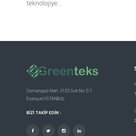
teknolojiye...
Osmangazi Mah. 3133 Sok No:2/1
Esenyurt/İSTANBUL
BİZİ TAKİP EDİN :