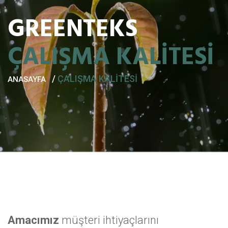
GREENTEKS
ÇALIŞMA KALİTESİ
/
ÇALIŞMA KALİTESİ
ANASAYFA
Amacımız
müşteri ihtiyaçlarını