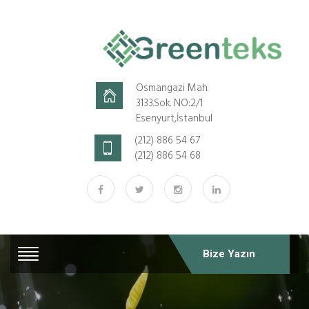
Osmangazi Mah.
3133.Sok. NO:2/1
Esenyurt,İstanbul
(212) 886 54 67
(212) 886 54 68
Bize Yazın